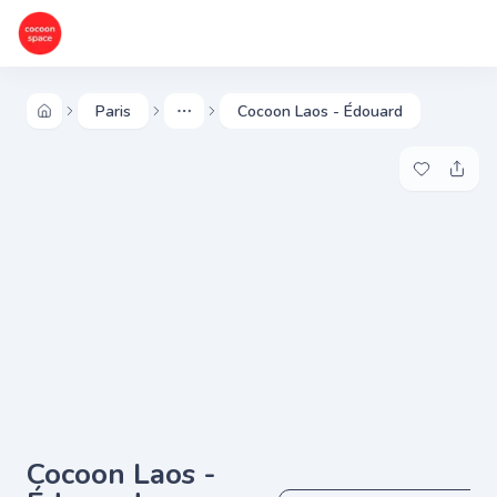
Paris
Cocoon Laos - Édouard
More
Ajouter à 
Parta
Cocoon Laos -