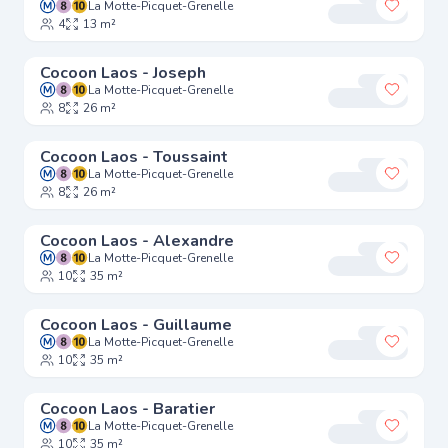
La Motte-Picquet-Grenelle
Ajouter
4
13 m²
Cocoon Laos - Joseph
La Motte-Picquet-Grenelle
Ajouter
8
26 m²
Cocoon Laos - Toussaint
La Motte-Picquet-Grenelle
Ajouter
8
26 m²
Cocoon Laos - Alexandre
La Motte-Picquet-Grenelle
Ajouter
10
35 m²
Cocoon Laos - Guillaume
La Motte-Picquet-Grenelle
Ajouter
10
35 m²
Cocoon Laos - Baratier
La Motte-Picquet-Grenelle
Ajouter
10
35 m²