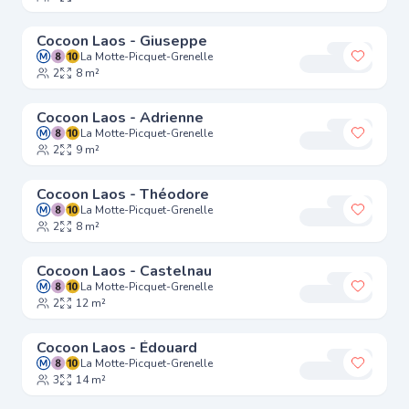
Cocoon Laos - Giuseppe
La Motte-Picquet-Grenelle
Ajouter
2
8 m²
Cocoon Laos - Adrienne
La Motte-Picquet-Grenelle
Ajouter
2
9 m²
Cocoon Laos - Théodore
La Motte-Picquet-Grenelle
Ajouter
2
8 m²
Cocoon Laos - Castelnau
La Motte-Picquet-Grenelle
Ajouter
2
12 m²
Cocoon Laos - Édouard
La Motte-Picquet-Grenelle
Ajouter
3
14 m²