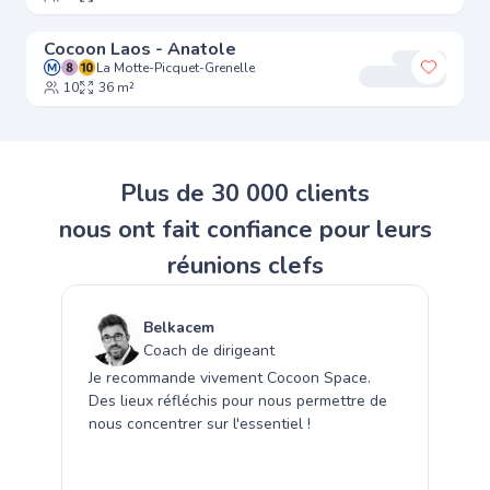
Cocoon Laos - Anatole
La Motte-Picquet-Grenelle
Ajouter
10
36 m²
Plus de
30 000 clients
nous ont fait confiance pour leurs
réunions clefs
Belkacem
Coach de dirigeant
Je recommande vivement Cocoon Space.
N
Des lieux réfléchis pour nous permettre de
c
nous concentrer sur l'essentiel !
p
T
s