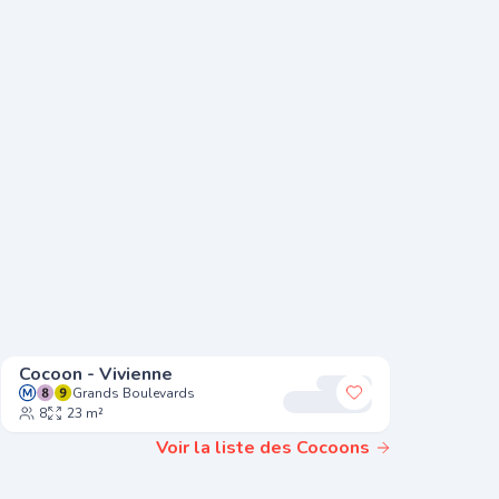
Cocoon - Vivienne
Cocoon -
Grands Boulevards
Gr
r à mes favoris
Ajouter à mes fa
8
23 m²
8
25
Voir la liste des Cocoons