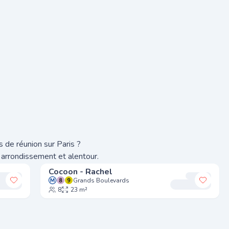
 de réunion sur Paris ?
 arrondissement et alentour.
Cocoon - Rachel
Grands Boulevards
Ajouter à mes favoris
Ajoute
8
23 m²