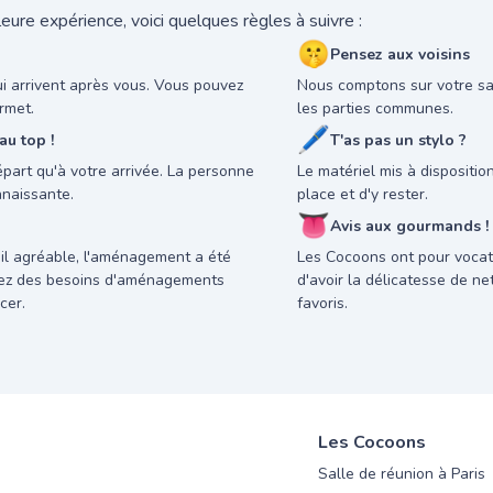
eure expérience, voici quelques règles à suivre :
🤫
Pensez aux voisins
ui arrivent après vous. Vous pouvez
Nous comptons sur votre sav
rmet.
les parties communes.
🖊
u top !
T'as pas un stylo ?
départ qu'à votre arrivée. La personne
Le matériel mis à dispositi
nnaissante.
place et d'y rester.
👅
Avis aux gourmands !
il agréable, l'aménagement a été
Les Cocoons ont pour vocati
avez des besoins d'aménagements
d'avoir la délicatesse de n
cer.
favoris.
Les Cocoons
Salle de réunion à Paris