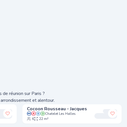
 de réunion sur Paris ?
 arrondissement et alentour.
Cocoon Rousseau - Jacques
Chatelet Les Halles
Ajouter à mes favoris
Ajoute
6
22 m²