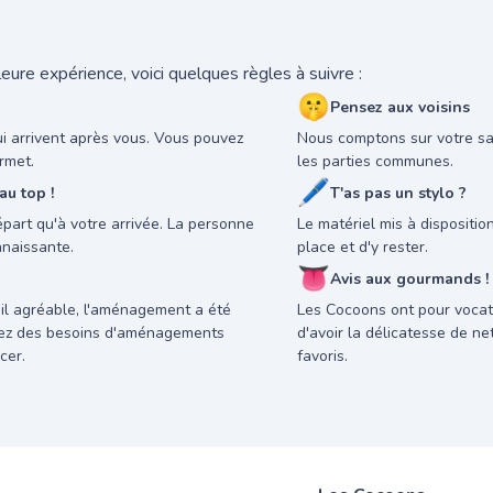
eure expérience, voici quelques règles à suivre :
🤫
Pensez aux voisins
ui arrivent après vous. Vous pouvez
Nous comptons sur votre sav
rmet.
les parties communes.
🖊
u top !
T'as pas un stylo ?
départ qu'à votre arrivée. La personne
Le matériel mis à dispositi
nnaissante.
place et d'y rester.
👅
Avis aux gourmands !
il agréable, l'aménagement a été
Les Cocoons ont pour vocati
avez des besoins d'aménagements
d'avoir la délicatesse de n
cer.
favoris.