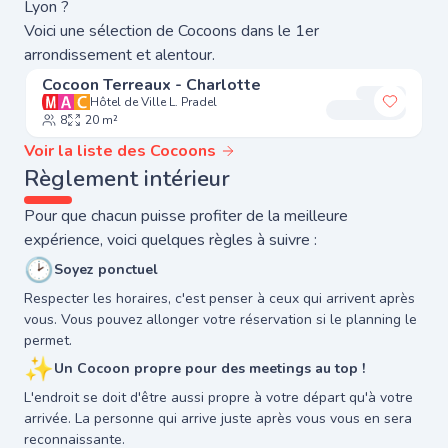
Lyon ?
Voici une sélection de Cocoons dans le 1er
arrondissement et alentour.
Cocoon Terreaux - Charlotte
Hôtel de Ville L. Pradel
Ajouter
8
20 m²
Voir la liste des Cocoons
Règlement intérieur
Pour que chacun puisse profiter de la meilleure
expérience, voici quelques règles à suivre :
🕑
Soyez ponctuel
Respecter les horaires, c'est penser à ceux qui arrivent après
vous. Vous pouvez allonger votre réservation si le planning le
permet.
✨
Un Cocoon propre pour des meetings au top !
L'endroit se doit d'être aussi propre à votre départ qu'à votre
arrivée. La personne qui arrive juste après vous vous en sera
reconnaissante.