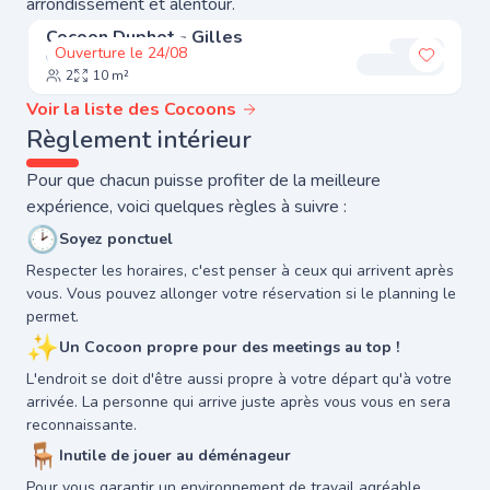
arrondissement et alentour.
Cocoon Duphot - Gilles
Ouverture le 24/08
Madeleine
Ajouter
2
10 m²
Voir la liste des Cocoons
Règlement intérieur
Pour que chacun puisse profiter de la meilleure
expérience, voici quelques règles à suivre :
🕑
Soyez ponctuel
Respecter les horaires, c'est penser à ceux qui arrivent après
vous. Vous pouvez allonger votre réservation si le planning le
permet.
✨
Un Cocoon propre pour des meetings au top !
L'endroit se doit d'être aussi propre à votre départ qu'à votre
arrivée. La personne qui arrive juste après vous vous en sera
reconnaissante.
🪑
Inutile de jouer au déménageur
Pour vous garantir un environnement de travail agréable,