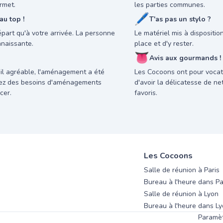
rmet.
les parties communes.
🖊
u top !
T'as pas un stylo ?
départ qu'à votre arrivée. La personne
Le matériel mis à dispositi
nnaissante.
place et d'y rester.
👅
Avis aux gourmands !
il agréable, l'aménagement a été
Les Cocoons ont pour vocati
avez des besoins d'aménagements
d'avoir la délicatesse de n
cer.
favoris.
Les Cocoons
Salle de réunion à Paris
Bureau à l'heure dans Pa
Salle de réunion à Lyon
Bureau à l'heure dans L
Paramèt