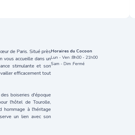
cœur de Paris. Situé près
Horaires du Cocoon
Lun - Ven :
8h00 - 21h00
n vous accueille dans un
Sam - Dim :
Fermé
iance stimulante et son
vailler efficacement tout
 des boiseries d'époque
our l'hôtel de Tourolle,
end hommage à l'héritage
éserve un lien avec son