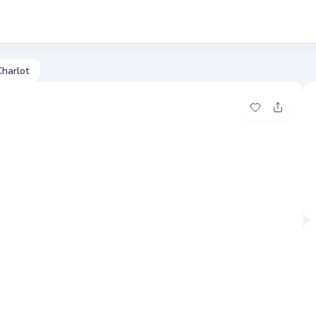
Photos
Pre
harlot
Ajouter à me
Partage