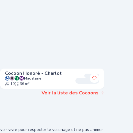
Cocoon Honoré - Charlot
Cocoon 
Madeleine
Mi
r à mes favoris
Ajouter à mes fa
10
36 m²
8
24
Voir la liste des Cocoons
oir vivre pour respecter le voisinage et ne pas animer