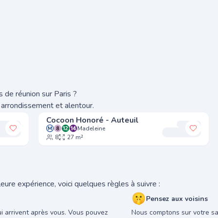
 de réunion sur Paris ?
 arrondissement et alentour.
Cocoon Honoré - Auteuil
Madeleine
Ajouter à mes favoris
Ajoute
8
27 m²
eure expérience, voici quelques règles à suivre :
🤫
Pensez aux voisins
ui arrivent après vous. Vous pouvez
Nous comptons sur votre sav