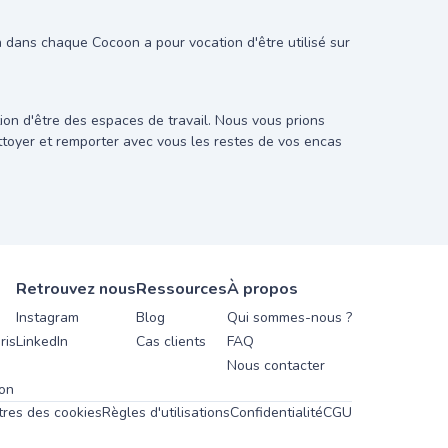
on dans chaque Cocoon a pour vocation d'être utilisé sur
on d'être des espaces de travail. Nous vous prions
ettoyer et remporter avec vous les restes de vos encas
Retrouvez nous
Ressources
À propos
Instagram
Blog
Qui sommes-nous ?
ris
LinkedIn
Cas clients
FAQ
Nous contacter
yon
res des cookies
Règles d'utilisations
Confidentialité
CGU