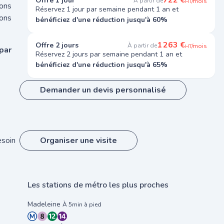
722 €
Offre 1 jour
À partir de
/mois
HT
ions
Réservez 1 jour par semaine pendant 1 an et
ons
bénéficiez d'une réduction jusqu'à 60%
1 263 €
Offre 2 jours
À partir de
/mois
HT
par
Réservez 2 jours par semaine pendant 1 an et
bénéficiez d'une réduction jusqu'à 65%
Demander un devis personnalisé
esoin
Organiser une visite
Les stations de métro les plus proches
Madeleine
À 5min à pied