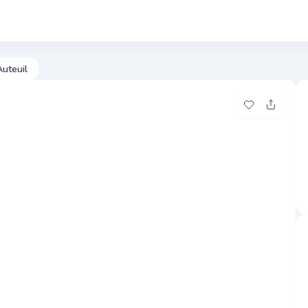
Photos
Pre
uteuil
Ajouter à me
Partage