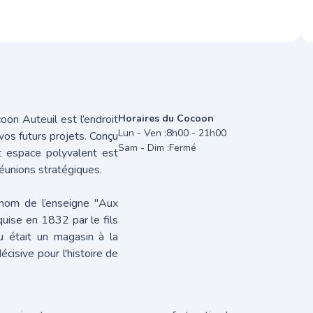
on Auteuil est l’endroit
Horaires du Cocoon
Lun - Ven :
8h00 - 21h00
 vos futurs projets. Conçu
Sam - Dim :
Fermé
cet espace polyvalent est
éunions stratégiques.
 nom de l’enseigne "Aux
ise en 1832 par le fils
u était un magasin à la
cisive pour l'histoire de