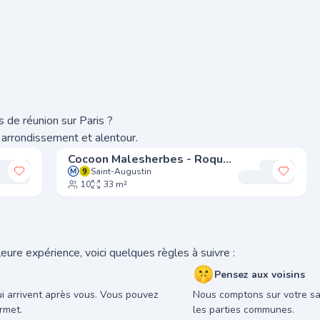
 de réunion sur Paris ?
 arrondissement et alentour.
Cocoon Malesherbes - Roquépine
Saint-Augustin
Ajouter à mes favoris
Ajoute
10
33 m²
eure expérience, voici quelques règles à suivre :
🤫
Pensez aux voisins
ui arrivent après vous. Vous pouvez
Nous comptons sur votre sav
rmet.
les parties communes.