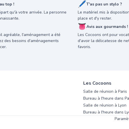
🖊
u top !
T'as pas un stylo ?
départ qu'à votre arrivée. La personne
Le matériel mis à dispositi
nnaissante.
place et d'y rester.
👅
Avis aux gourmands !
il agréable, l'aménagement a été
Les Cocoons ont pour vocati
avez des besoins d'aménagements
d'avoir la délicatesse de n
cer.
favoris.
Les Cocoons
Salle de réunion à Paris
Bureau à l'heure dans Pa
Salle de réunion à Lyon
Bureau à l'heure dans L
Paramèt