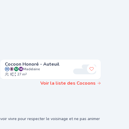
Cocoon Honoré - Auteuil
Cocoon 
Madeleine
r à mes favoris
Ajouter à mes fa
8
27 m²
10
3
Voir la liste des Cocoons
oir vivre pour respecter le voisinage et ne pas animer