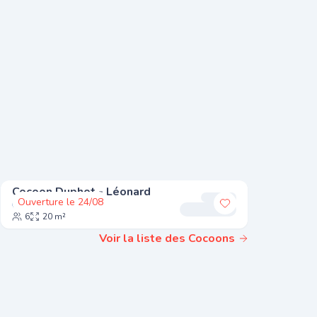
Cocoon Duphot - Léonard
Cocoon 
Ouverture le 24/08
Ouvertur
Madeleine
r à mes favoris
Ajouter à mes fa
6
20 m²
8
25
Voir la liste des Cocoons