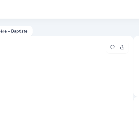
Photos
Pre
ère - Baptiste
Ajouter à me
Partage