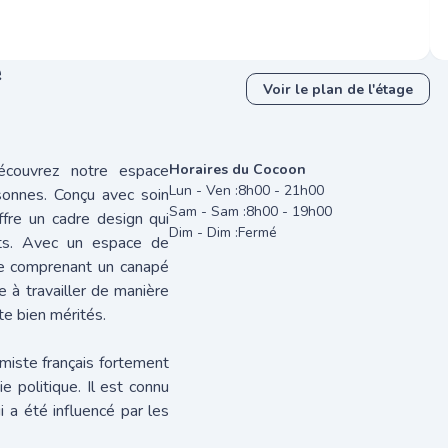
e
Voir le plan de l'étage
écouvrez notre espace
Horaires du Cocoon
Lun - Ven :
8h00 - 21h00
sonnes. Conçu avec soin
Sam - Sam :
8h00 - 19h00
offre un cadre design qui
Dim - Dim :
Fermé
ants. Avec un espace de
te comprenant un canapé
te à travailler de manière
e bien mérités.
miste français fortement
e politique. Il est connu
i a été influencé par les