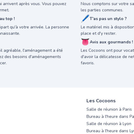
ui arrivent après vous. Vous pouvez
Nous comptons sur votre sav
rmet.
les parties communes.
🖊
u top !
T'as pas un stylo ?
départ qu'à votre arrivée. La personne
Le matériel mis à dispositi
nnaissante.
place et d'y rester.
👅
Avis aux gourmands !
il agréable, l'aménagement a été
Les Cocoons ont pour vocati
avez des besoins d'aménagements
d'avoir la délicatesse de n
cer.
favoris.
Les Cocoons
Salle de réunion à Paris
Bureau à l'heure dans Pa
Salle de réunion à Lyon
Bureau à l'heure dans L