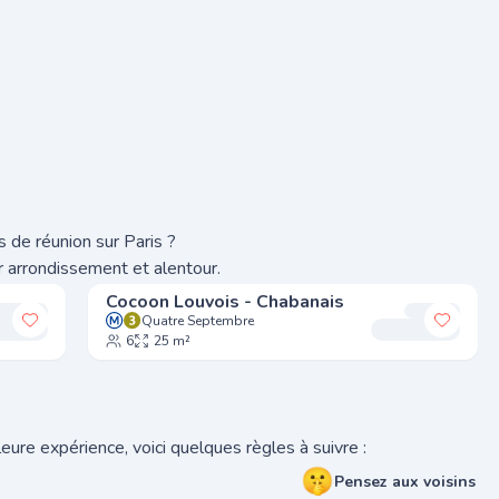
 de réunion sur Paris ?
r arrondissement et alentour.
Cocoon Louvois - Chabanais
Quatre Septembre
Ajouter à mes favoris
Ajoute
6
25 m²
eure expérience, voici quelques règles à suivre :
🤫
Pensez aux voisins