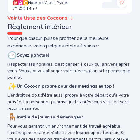
Hôtel de Ville L. Pradel
Ajouter
2
14 m²
Voir la liste des Cocoons
Règlement intérieur
Pour que chacun puisse profiter de la meilleure
expérience, voici quelques règles à suivre :
🕑
Soyez ponctuel
Respecter les horaires, c'est penser à ceux qui arrivent après
vous. Vous pouvez allonger votre réservation si le planning le
permet.
✨
Un Cocoon propre pour des meetings au top !
L'endroit se doit d'être aussi propre à votre départ qu'à votre
arrivée. La personne qui arrive juste après vous vous en sera
reconnaissante.
🪑
Inutile de jouer au déménageur
Pour vous garantir un environnement de travail agréable,
l'aménagement a été réalisé avec beaucoup d'attention. Si
vous avez des besoins d'aménagements particuliers, dites-le