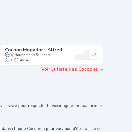
Cocoon Mogador - Alfred
Cocoon 
Haussmann St Lazare
Gr
r à mes favoris
Ajouter à mes fa
10
40 m²
8
23
Voir la liste des Cocoons
oir vivre pour respecter le voisinage et ne pas animer
on dans chaque Cocoon a pour vocation d'être utilisé sur