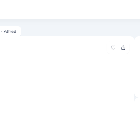
Photos
Pre
- Alfred
Ajouter à me
Partage