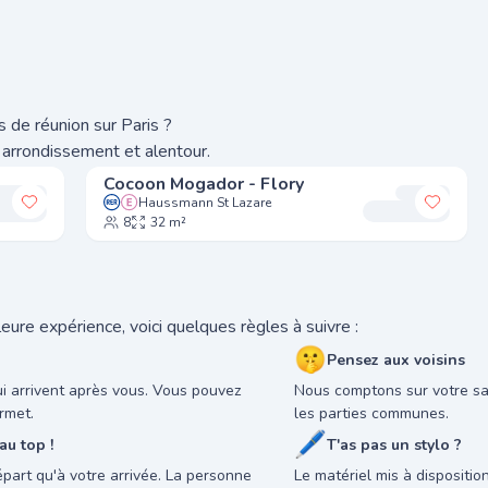
 de réunion sur Paris ?
 arrondissement et alentour.
Cocoon Mogador - Flory
Haussmann St Lazare
Ajouter à mes favoris
Ajoute
8
32 m²
eure expérience, voici quelques règles à suivre :
🤫
Pensez aux voisins
ui arrivent après vous. Vous pouvez
Nous comptons sur votre sav
rmet.
les parties communes.
🖊
u top !
T'as pas un stylo ?
départ qu'à votre arrivée. La personne
Le matériel mis à dispositi