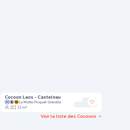
Cocoon Laos - Castelnau
Cocoon 
La Motte-Picquet-Grenelle
La
r à mes favoris
Ajouter à mes fa
2
12 m²
3
14
Voir la liste des Cocoons