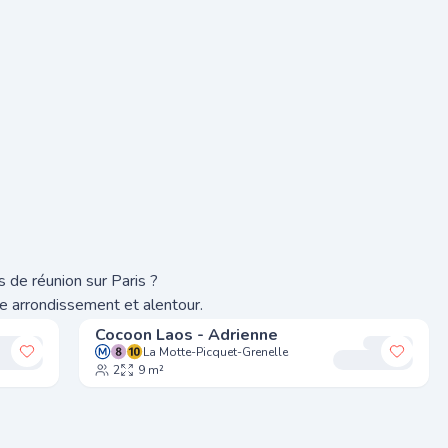
 de réunion sur Paris ?
e arrondissement et alentour.
Cocoon Laos - Adrienne
La Motte-Picquet-Grenelle
Ajouter à mes favoris
Ajoute
2
9 m²