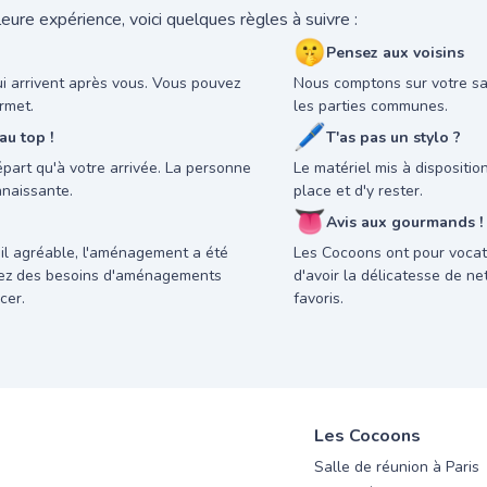
eure expérience, voici quelques règles à suivre :
🤫
Pensez aux voisins
ui arrivent après vous. Vous pouvez
Nous comptons sur votre sav
rmet.
les parties communes.
🖊
u top !
T'as pas un stylo ?
départ qu'à votre arrivée. La personne
Le matériel mis à dispositi
nnaissante.
place et d'y rester.
👅
Avis aux gourmands !
il agréable, l'aménagement a été
Les Cocoons ont pour vocati
avez des besoins d'aménagements
d'avoir la délicatesse de n
cer.
favoris.
Les Cocoons
Salle de réunion à Paris